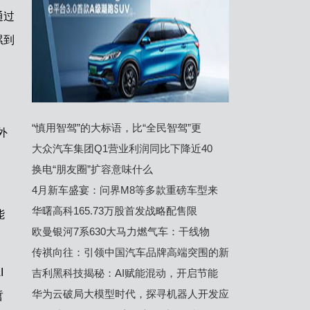
通过
累到
“慎用智驾”的大标语，比“全民智驾”更
外
大众汽车集团Q1营业利润同比下降近40
：
换电“朋友圈”扩容意味什么
4月新车盛宴：问界M8等多款重磅车型来
华曙高科165.73万股首发战略配售限
能
欧曼银河7系630大马力燃气车：干线物
传祺向往：引领中国汽车品牌高端突围的新
I
吉利黑科技揭秘：AI赋能混动，开启节能
华为云破局大模型时代，探寻机器人开发应
哲