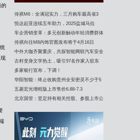
新的
传祺M6：全满冠实力，三月购车最高省3
悦达起亚连续五年助力，2025盐城马拉
车企营销变革：多元创新触动年轻消费群体
传祺向往M8内饰官图发布将于4月16日
系统
中外大咖齐聚重庆，共探智能网联汽车安全
展现
古村变身文学热土，吸引97名作家入驻东
多家银行宣布，下调！
华阳智能：终止收购贵州全安密灵不少于5
五菱宏光增程版上市售价6.88-7.3
北京国管：坚定持有相关控股、参股上市公
要
端