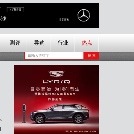
测评
导购
行业
热点
人
I