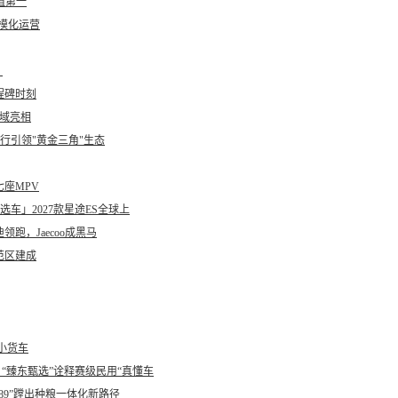
值第一
规模化运营
？
程碑时刻
区域亮相
出行引领"黄金三角"生态
七座MPV
选车」2027款星途ES全球上
跑，Jaecoo成黑马
范区建成
小货车
，“臻东甄选”诠释赛级民用“真懂车
89”蹚出种粮一体化新路径