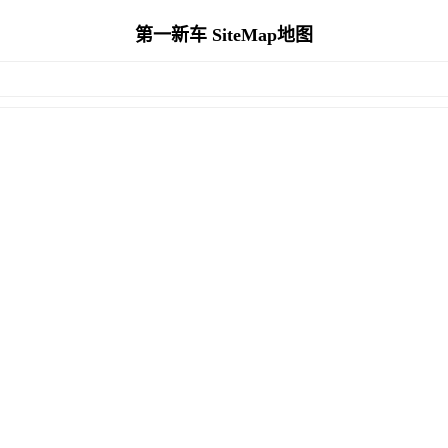
第一新车 SiteMap地图