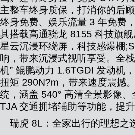
主整车终身质保，打消你的后顾
终身免费、娱乐流量 3 年免费
其搭载高通骁龙 8155 科技旗舰
星云沉浸环绕屏，科技感爆棚;SO
响，带来沉浸式视听享受。全栈
机” 鲲鹏动力 1.6TGDI 发动
扭矩 290N?m，带来速度震撼。
统，涵盖 540° 高清全景影像、
TJA 交通拥堵辅助等功能，提
瑞虎 8L：全家出行的理想之